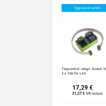
Tinycontrol relays board 
3 x 10A for LK4
17,29
€
21,27
€
IVA inclusa