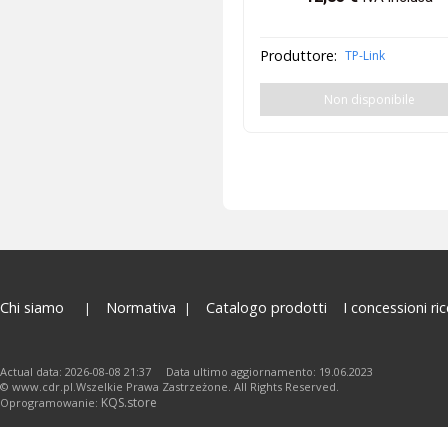
Produttore:
TP-Link
Non disponibile
Chi siamo
Normativa
Catalogo prodotti
I concessioni ric
Actual data: 2026-08-08 21:37 Data ultimo aggiornamento: 19.06.2023
© www.cdr.pl.Wszelkie Prawa Zastrzeżone. All Rights Reserved.
KQS.store
Oprogramowanie: