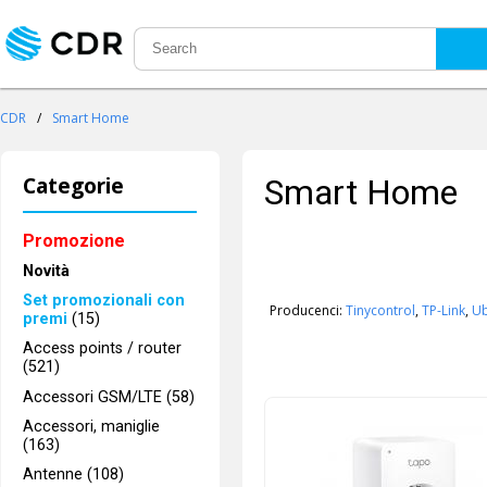
CDR
/
Smart Home
Categorie
Smart Home
Promozione
Novità
Set promozionali con
Producenci:
Tinycontrol
,
TP-Link
,
Ub
premi
(15)
Access points / router
(521)
Accessori GSM/LTE (58)
Accessori, maniglie
(163)
Antenne (108)