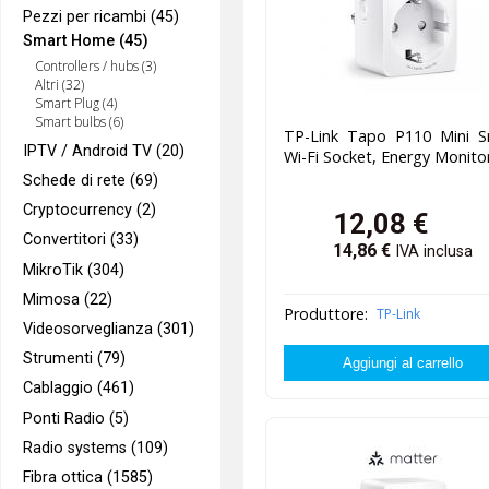
Pezzi per ricambi (45)
Smart Home (45)
Controllers / hubs (3)
Altri (32)
Smart Plug (4)
Smart bulbs (6)
TP-Link Tapo P110 Mini S
IPTV / Android TV (20)
Wi-Fi Socket, Energy Monito
Schede di rete (69)
Cryptocurrency (2)
12,08
€
Convertitori (33)
14,86
€
IVA inclusa
MikroTik (304)
Mimosa (22)
Produttore:
TP-Link
Videosorveglianza (301)
Strumenti (79)
Cablaggio (461)
Ponti Radio (5)
Radio systems (109)
Fibra ottica (1585)