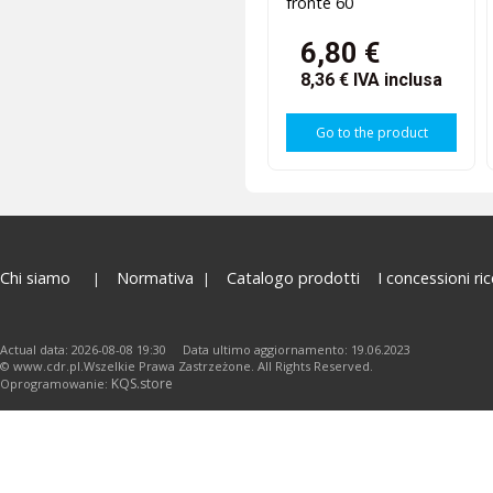
fronte 60
6,80 €
8,36 €
IVA inclusa
Go to the product
Chi siamo
Normativa
Catalogo prodotti
I concessioni ric
Actual data: 2026-08-08 19:30 Data ultimo aggiornamento: 19.06.2023
© www.cdr.pl.Wszelkie Prawa Zastrzeżone. All Rights Reserved.
KQS.store
Oprogramowanie: