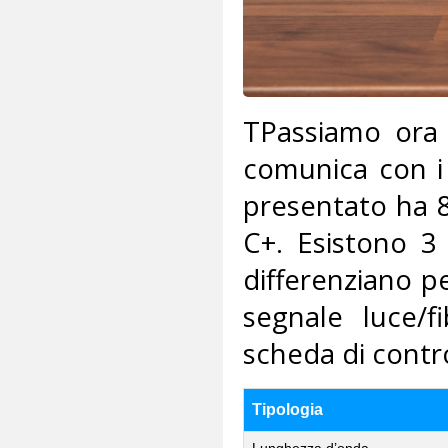
TPassiamo ora 
comunica con i 
presentato ha 
C+. Esistono 3
differenziano p
segnale luce/f
scheda di contro
Tipologia
Lunghezza d’onda