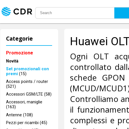
Categorie
Huawei OLT
Promozione
Ogni OLT acqui
Novità
controllato dal
Set promozionali con
premi
(15)
schede GPON (
Access points / router
(MCUD/MCUD1) e 
(521)
Accessori GSM/LTE (58)
Controlliamo anc
Accessori, maniglie
il funzionamen
(163)
Antenne (108)
complessi e pro
Pezzi per ricambi (45)