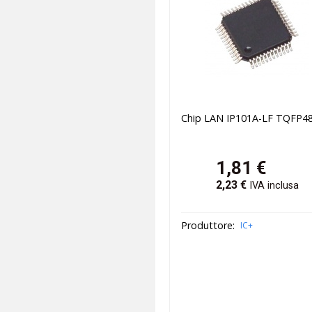
Chip LAN IP101A-LF TQFP4
1,81
€
2,23
€
IVA inclusa
Produttore:
IC+