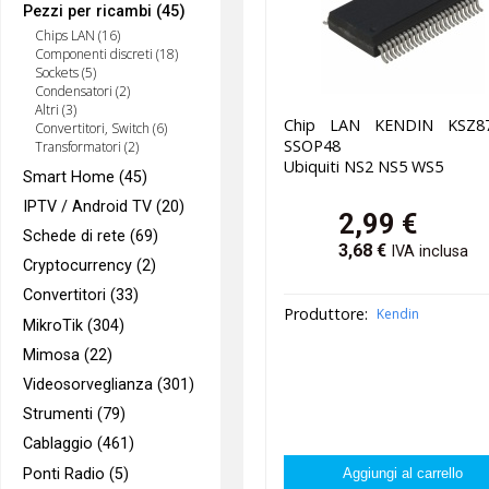
Pezzi per ricambi (45)
Chips LAN (16)
Componenti discreti (18)
Sockets (5)
Condensatori (2)
Altri (3)
Chip LAN KENDIN KSZ8
Convertitori, Switch (6)
SSOP48
Transformatori (2)
Ubiquiti NS2 NS5 WS5
Smart Home (45)
IPTV / Android TV (20)
2,99
€
Schede di rete (69)
3,68
€
IVA inclusa
Cryptocurrency (2)
Convertitori (33)
Produttore:
Kendin
MikroTik (304)
Mimosa (22)
Videosorveglianza (301)
Strumenti (79)
Cablaggio (461)
Ponti Radio (5)