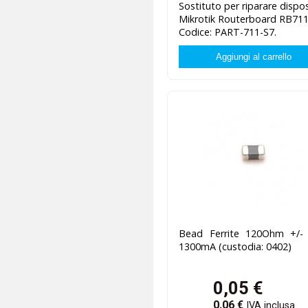
Sostituto per riparare disposi
Mikrotik Routerboard RB711
Codice: PART-711-S7.
Bead Ferrite 120Ohm +/-
1300mA (custodia: 0402)
0,05
€
0,06
€
IVA inclusa