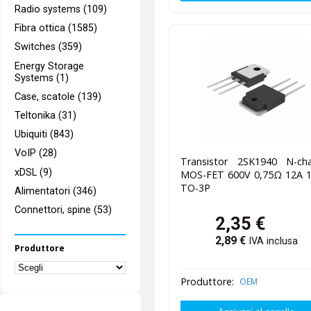
Radio systems (109)
Fibra ottica (1585)
Switches (359)
Energy Storage
Systems (1)
Case, scatole (139)
Teltonika (31)
Ubiquiti (843)
VoIP (28)
Transistor 2SK1940 N-cha
xDSL (9)
MOS-FET 600V 0,75Ω 12A 
TO-3P
Alimentatori (346)
Connettori, spine (53)
2,35
€
2,89
€
IVA inclusa
Produttore
Produttore:
OEM