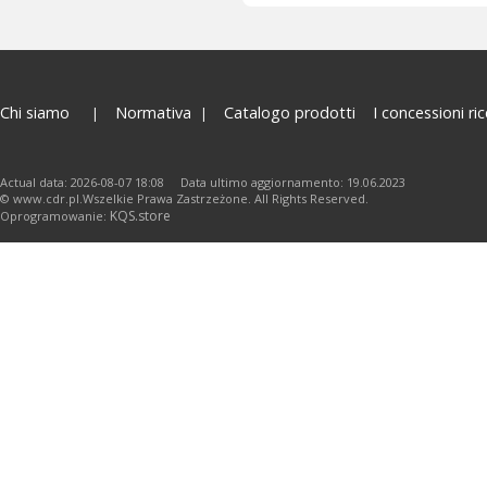
Chi siamo
Normativa
Catalogo prodotti
I concessioni ric
Actual data: 2026-08-07 18:08 Data ultimo aggiornamento: 19.06.2023
© www.cdr.pl.Wszelkie Prawa Zastrzeżone. All Rights Reserved.
KQS.store
Oprogramowanie: