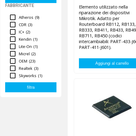
FABBRICANTE
Elemento utilizzato nella
riparazione dei dispositivi
Atheros
(9)
Mikrotik. Adatto per
Routerboard RB112, RB133,
CDR
(3)
RB333, RB411, RB433, RB49
IC+
(2)
RB711, RB450 (codici
Kendin
(1)
intercambiabili: PART-433-J6
Lite-On
(1)
PART-411-J601).
Micrel
(2)
OEM
(23)
Realtek
(3)
Skyworks
(1)