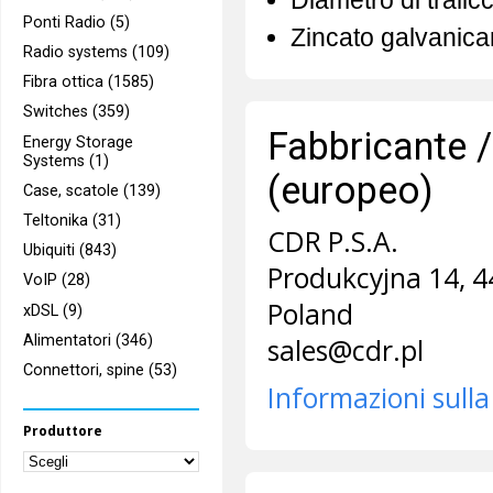
Diametro di trali
Ponti Radio (5)
Zincato galvanic
Radio systems (109)
Fibra ottica (1585)
Switches (359)
Fabbricante /
Energy Storage
Systems (1)
(europeo)
Case, scatole (139)
Teltonika (31)
CDR P.S.A.
Ubiquiti (843)
Produkcyjna 14, 4
VoIP (28)
Poland
xDSL (9)
Alimentatori (346)
sales@cdr.pl
Connettori, spine (53)
Informazioni sulla
Produttore