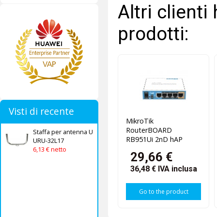
Altri client
prodotti:
Visti di recente
MikroTik
RouterBOARD
Staffa per antenna U
RB951Ui 2nD hAP
URU-32L17
6,13 € netto
29,66 €
36,48 €
IVA inclusa
Go to the product