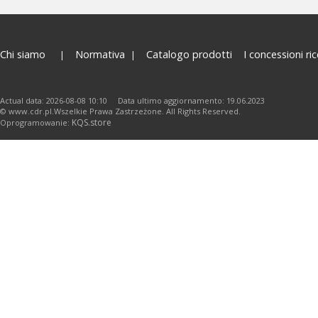
Chi siamo
Normativa
Catalogo prodotti
I concessioni ric
Actual data: 2026-08-08 10:10 Data ultimo aggiornamento: 19.06.2023
© www.cdr.pl.Wszelkie Prawa Zastrzeżone. All Rights Reserved.
KQS.store
Oprogramowanie: