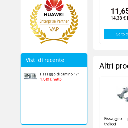
11,6
14,33 €
Go to t
Visti di recente
Altri pr
Fissaggio di camino "7"
17,40 € netto
Fissaggio 
tralicci