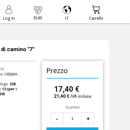
Log in
IT
Carrello
 di camino "7"
Prezzo
EM
to:
OBEJMA-
alogo:
328
17,40
€
):
21,40
€
IVA inclusa
Quantità
-
+