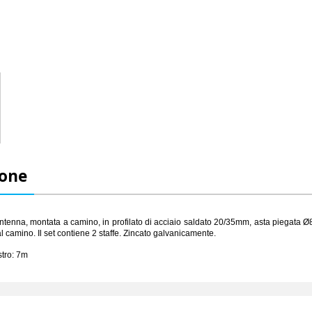
ione
o antenna, montata a camino,
in profilato di acciaio saldato
20/35mm,
asta piegata
Ø
al camino.
Il set contiene 2 staffe
. Zincato galvanicamente.
tro
: 7m