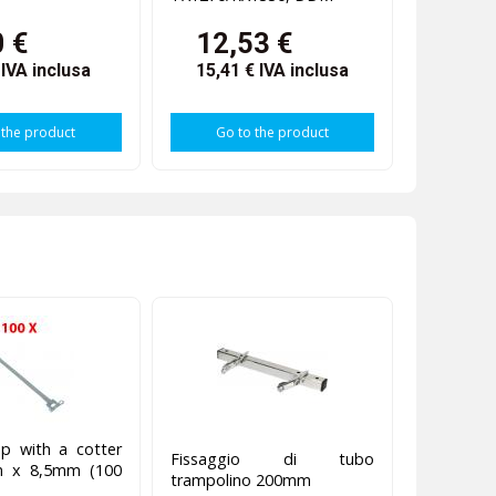
0 €
12,53 €
€
IVA inclusa
15,41 €
IVA inclusa
 the product
Go to the product
p with a cotter
Fissaggio di tubo
m x 8,5mm (100
trampolino 200mm