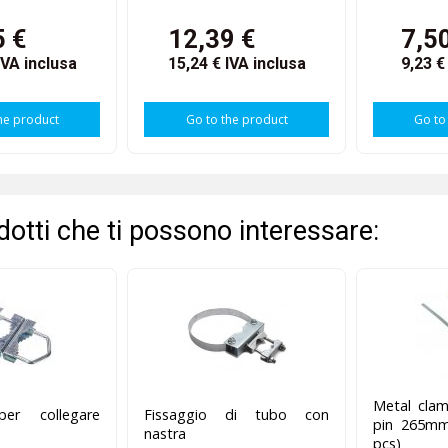
5 €
12,39 €
7,5
IVA inclusa
15,24 €
IVA inclusa
9,23 
he product
Go to the product
Go to
odotti che ti possono interessare:
Metal clam
per collegare
Fissaggio di tubo con
pin 265m
nastra
pcs)