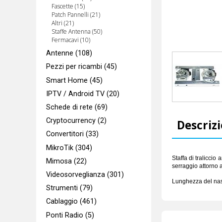
Fascette (15)
Patch Pannelli (21)
Altri (21)
Staffe Antenna (50)
Fermacavi (10)
Antenne (108)
Pezzi per ricambi (45)
Smart Home (45)
IPTV / Android TV (20)
Schede di rete (69)
Cryptocurrency (2)
Descriz
Convertitori (33)
MikroTik (304)
Staffa di tralicci
Mimosa (22)
serraggio attorno 
Videosorveglianza (301)
Lunghezza del nas
Strumenti (79)
Cablaggio (461)
Ponti Radio (5)