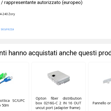
 / rappresentante autorizzato (europeo)
44-240 Żory
 sicurezza
ienti hanno acquistati anche questi prod
Opton fiber distribution
 ottica SC/UPC
box 0216G-C 2 IN 16 OUT
Pannello o
p 50m
uncut port (adapter frame)