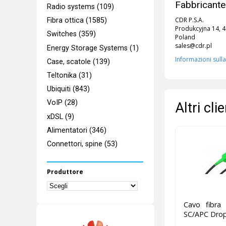
Fabbricante
Radio systems (109)
CDR P.S.A.
Fibra ottica (1585)
Produkcyjna 14, 
Switches (359)
Poland
sales@cdr.pl
Energy Storage Systems (1)
Informazioni sulla
Case, scatole (139)
Teltonika (31)
Ubiquiti (843)
VoIP (28)
Altri cl
xDSL (9)
Alimentatori (346)
Connettori, spine (53)
Produttore
Cavo fibra
SC/APC Dro