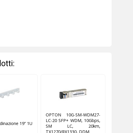
otti:
OPTON 10G-SM-WDM27-
LC-20 SFP+ WDM, 10Gbps,
rdinazione 19” 1U
SM LC, 20km,
TX1270/RX1330, DDM