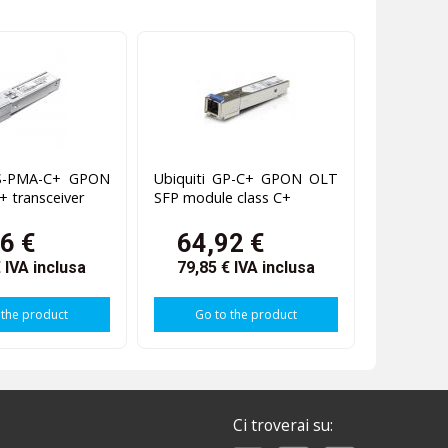
DS-PMA-C+ GPON
Ubiquiti GP-C+ GPON OLT
+ transceiver
SFP module class C+
6 €
64,92 €
€
IVA inclusa
79,85 €
IVA inclusa
 the product
Go to the product
Ci troverai su: