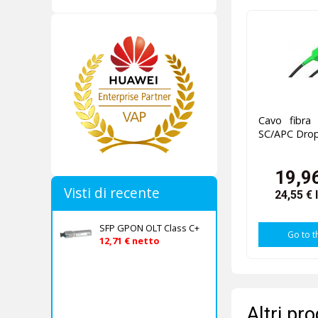
Cavo fibra
SC/APC Dro
19,9
Visti di recente
24,55 €
SFP GPON OLT Class C+
Go to t
12,71 € netto
Altri pr