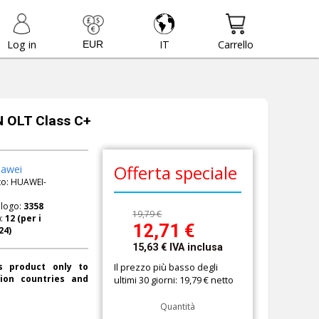
Log in
IT
Carrello
 OLT Class C+
Offerta speciale
awei
to:
HUAWEI-
alogo:
3358
19,79 €
):
12,71
€
15,63
€
IVA inclusa
Il prezzo più basso degli
s product only to
ion countries and
ultimi 30 giorni: 19,79 € netto
Quantità