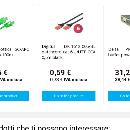
Digitus DK-1612-005/BL
 ottica SC/APC
Delta PM
patchcord cat 6 U/UTP CCA
p 100m
buffer pow
0,5m black
6 €
0,59 €
31,2
IVA inclusa
0,73 €
IVA inclusa
38,44 
he product
Go to the product
Go to
odotti che ti possono interessare: