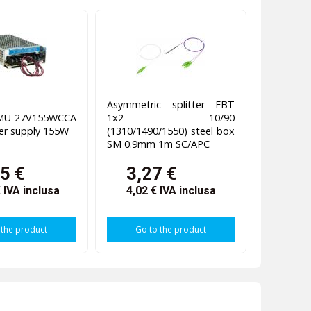
Asymmetric splitter FBT
U-27V155WCCA
1x2 10/90
er supply 155W
(1310/1490/1550) steel box
SM 0.9mm 1m SC/APC
5 €
3,27 €
€
IVA inclusa
4,02 €
IVA inclusa
 the product
Go to the product