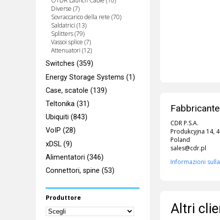
OTDR Launch Cable (10)
Diverse (7)
Sovraccarico della rete (70)
Saldatrici (13)
Splitters (79)
Vassoi splice (7)
Attenuatori (12)
Switches (359)
Energy Storage Systems (1)
Case, scatole (139)
Teltonika (31)
Fabbricante
Ubiquiti (843)
CDR P.S.A.
VoIP (28)
Produkcyjna 14, 
Poland
xDSL (9)
sales@cdr.pl
Alimentatori (346)
Informazioni sulla
Connettori, spine (53)
Produttore
Altri cl