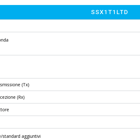
SSX1T1LTD
onda
asmissione (Tx)
ricezione (Rx)
ttore
e/standard aggiuntivi