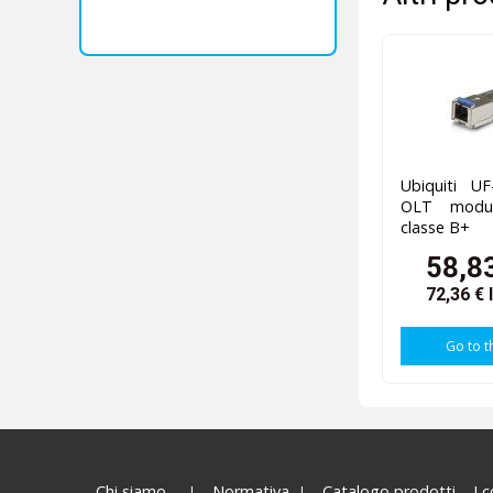
Ubiquiti U
OLT modul
classe B+
58,8
72,36 €
Go to t
Chi siamo
Normativa
Catalogo prodotti
I 