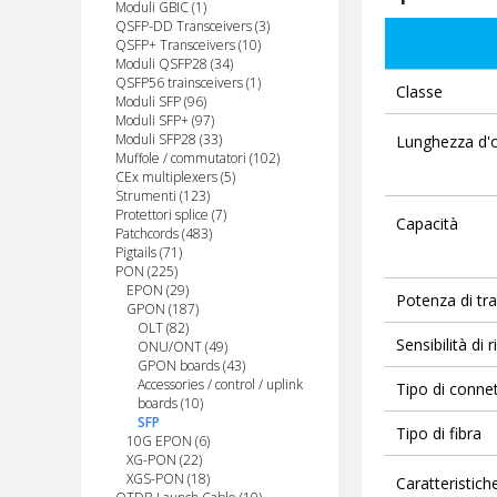
Moduli GBIC (1)
QSFP-DD Transceivers (3)
QSFP+ Transceivers (10)
Moduli QSFP28 (34)
QSFP56 trainsceivers (1)
Classe
Moduli SFP (96)
Moduli SFP+ (97)
Moduli SFP28 (33)
Lunghezza d'
Muffole / commutatori (102)
CEx multiplexers (5)
Strumenti (123)
Protettori splice (7)
Capacità
Patchcords (483)
Pigtails (71)
PON (225)
EPON (29)
Potenza di tr
GPON (187)
OLT (82)
Sensibilità di 
ONU/ONT (49)
GPON boards (43)
Accessories / control / uplink
Tipo di conne
boards (10)
SFP
Tipo di fibra
10G EPON (6)
XG-PON (22)
XGS-PON (18)
Caratteristich