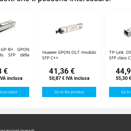
F-GP-B+ GPON
Huawei GPON OLT modulo
TP-Link 
o SFP della
SFP C++
SFP class C
3 €
41,36 €
44,9
IVA inclusa
50,87 €
IVA inclusa
55,30 
he product
Go to the product
Go to
concessioni ricevuti