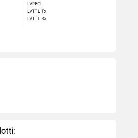
LVPECL
LVTTL Tx
LVTTL Rx
otti: