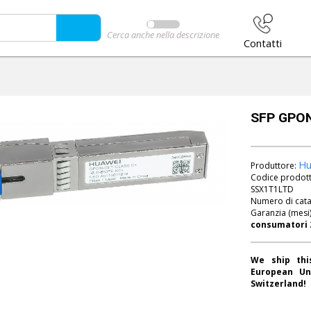
Cerca anche nella descrizione
Contatti
SFP GPON
Hu
Produttore:
Codice prodot
SSX1T1LTD
Numero di cat
Garanzia (mesi
We ship thi
European Un
Switzerland!